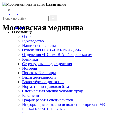
Навигация
Московская медицина
Главная
О больнице
О нас
Руководство
Наши специалисты
Отделения ГБУЗ «ПКБ № 4 ДЗМ»
Отделения «ПС им. В.А. Гиляровского»
Клиники
Структурные подразделения
История
Проекты больницы
Виды деятельности
Волонтёрское движение
Нормативно-правовая база
Специальная оценка условий труда
Вакансии
График работы специалистов
Информация согласно исполнению приказа МЗ
РФ №118н от 13.03.2025