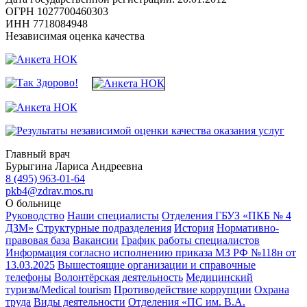
ОГРН 1027700460303
ИНН 7718084948
Независимая оценка качества
Главный врач
Бурыгина Лариса Андреевна
8 (495) 963-01-64
pkb4@zdrav.mos.ru
О больнице
Руководство
Наши специалисты
Отделения ГБУЗ «ПКБ № 4
ДЗМ»
Структурные подразделения
История
Нормативно-
правовая база
Вакансии
График работы специалистов
Информация согласно исполнению приказа МЗ РФ №118н от
13.03.2025
Вышестоящие организации и справочные
телефоны
Волонтёрская деятельность
Медицинский
туризм/Medical tourism
Противодействие коррупции
Охрана
труда
Виды деятельности
Отделения «ПС им. В.А.