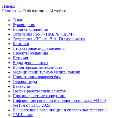
Наверх
Главная
→ О больнице → История
О нас
Руководство
Наши специалисты
Отделения ГБУЗ «ПКБ № 4 ДЗМ»
Отделения «ПС им. В.А. Гиляровского»
Клиники
Структурные подразделения
Проекты больницы
История
Виды деятельности
Волонтёрская деятельность
Медицинский туризм/Medical tourism
Нормативно-правовая база
Охрана труда
Вакансии
График работы специалистов
Противодействие коррупции
Информация согласно исполнению приказа МЗ РФ
№118н от 13.03.2025
Вышестоящие организации и справочные телефоны
СМИ о нас