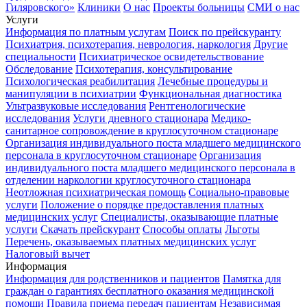
Гиляровского»
Клиники
О нас
Проекты больницы
СМИ о нас
Услуги
Информация по платным услугам
Поиск по прейскуранту
Психиатрия, психотерапия, неврология, наркология
Другие
специальности
Психиатрическое освидетельствование
Обследование
Психотерапия, консультирование
Психологическая реабилитация
Лечебные процедуры и
манипуляции в психиатрии
Функциональная диагностика
Ультразвуковые исследования
Рентгенологические
исследования
Услуги дневного стационара
Медико-
санитарное сопровождение в круглосуточном стационаре
Организация индивидуального поста младшего медицинского
персонала в круглосуточном стационаре
Организация
индивидуального поста младшего медицинского персонала в
отделении наркологии круглосуточного стационара
Неотложная психиатрическая помощь
Социально-правовые
услуги
Положение о порядке предоставления платных
медицинских услуг
Специалисты, оказывающие платные
услуги
Скачать прейскурант
Способы оплаты
Льготы
Перечень, оказываемых платных медицинских услуг
Налоговый вычет
Информация
Информация для родственников и пациентов
Памятка для
граждан о гарантиях бесплатного оказания медицинской
помощи
Правила приема передач пациентам
Независимая