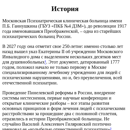
История
Московская Психиатрическая клиническая больница имени
П.Б. Ганнушкина (ГБУЗ «ПКБ №4 ДЗМ»), до революции 1917
года именовавшаяся Преображенской, – одна из старейших
психиатрических больниц России.
В 2027 году она отметит свое 250-летие: именно столько лет
назад вышел указ Екатерины II об учреждении Московского
Инвалидного дома с выделением нескольких десятков мест
для душевнобольных
¹
. Этот документ, датированный 1777
годом, положил начало не только первому в Москве
специализированному лечебному учреждению для людей с
психическими нарушениями, но и, без преувеличения, всей
отечественной психиатрии.
Проведение Пинелевской реформы в России, внедрение
системы нестеснения, первые научные конференции и
открытые клинические разборы – все этапы развития
основных принципов и форм лечения людей с психическими
расстройствами за прошедшие два с половиной столетия,
отразились в истории Преображенской больницы. Не
случайно Василий Алексеевич Гиляровский поэтично
именовал ее «колыбелью отечественной психиатрии»
²
.