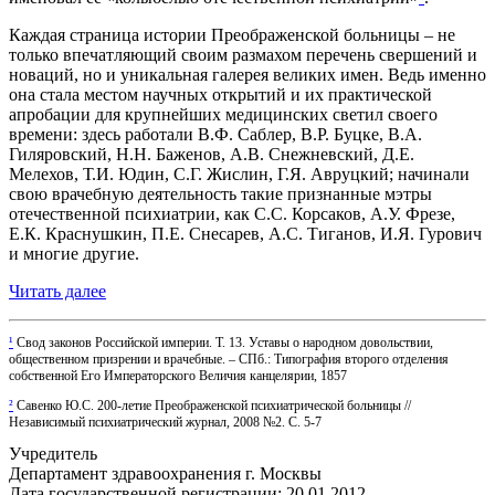
Каждая страница истории Преображенской больницы – не
только впечатляющий своим размахом перечень свершений и
новаций, но и уникальная галерея великих имен. Ведь именно
она стала местом научных открытий и их практической
апробации для крупнейших медицинских светил своего
времени: здесь работали В.Ф. Саблер, В.Р. Буцке, В.А.
Гиляровский, Н.Н. Баженов, А.В. Снежневский, Д.Е.
Мелехов, Т.И. Юдин, С.Г. Жислин, Г.Я. Авруцкий; начинали
свою врачебную деятельность такие признанные мэтры
отечественной психиатрии, как С.С. Корсаков, А.У. Фрезе,
Е.К. Краснушкин, П.Е. Снесарев, А.С. Тиганов, И.Я. Гурович
и многие другие.
Читать далее
¹
Свод законов Российской империи. Т. 13. Уставы о народном довольствии,
общественном призрении и врачебные. – СПб.: Типография второго отделения
собственной Его Императорского Величия канцелярии, 1857
²
Савенко Ю.С. 200-летие Преображенской психиатрической больницы //
Независимый психиатрический журнал, 2008 №2. С. 5-7
Учредитель
Департамент здравоохранения г. Москвы
Дата государственной регистрации: 20.01.2012