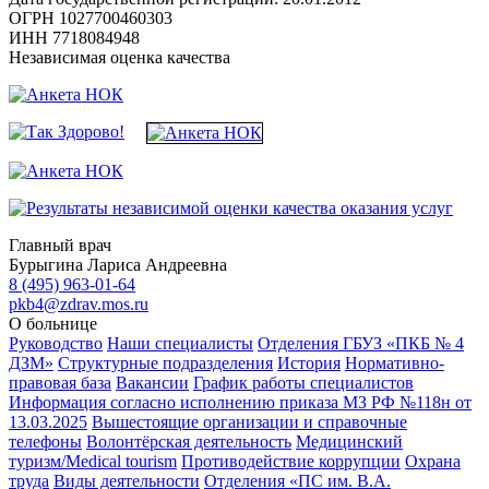
ОГРН 1027700460303
ИНН 7718084948
Независимая оценка качества
Главный врач
Бурыгина Лариса Андреевна
8 (495) 963-01-64
pkb4@zdrav.mos.ru
О больнице
Руководство
Наши специалисты
Отделения ГБУЗ «ПКБ № 4
ДЗМ»
Структурные подразделения
История
Нормативно-
правовая база
Вакансии
График работы специалистов
Информация согласно исполнению приказа МЗ РФ №118н от
13.03.2025
Вышестоящие организации и справочные
телефоны
Волонтёрская деятельность
Медицинский
туризм/Medical tourism
Противодействие коррупции
Охрана
труда
Виды деятельности
Отделения «ПС им. В.А.