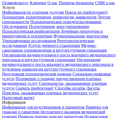
Гиляровского»
Клиники
О нас
Проекты больницы
СМИ о нас
Услуги
Информация по платным услугам
Поиск по прейскуранту
Психиатрия, психотерапия, неврология, наркология
Другие
специальности
Психиатрическое освидетельствование
Обследование
Психотерапия, консультирование
Психологическая реабилитация
Лечебные процедуры и
манипуляции в психиатрии
Функциональная диагностика
Ультразвуковые исследования
Рентгенологические
исследования
Услуги дневного стационара
Медико-
санитарное сопровождение в круглосуточном стационаре
Организация индивидуального поста младшего медицинского
персонала в круглосуточном стационаре
Организация
индивидуального поста младшего медицинского персонала в
отделении наркологии круглосуточного стационара
Неотложная психиатрическая помощь
Социально-правовые
услуги
Положение о порядке предоставления платных
медицинских услуг
Специалисты, оказывающие платные
услуги
Скачать прейскурант
Способы оплаты
Льготы
Перечень, оказываемых платных медицинских услуг
Налоговый вычет
Информация
Информация для родственников и пациентов
Памятка для
граждан о гарантиях бесплатного оказания медицинской
помощи
Правила приема передач пациентам
Независимая