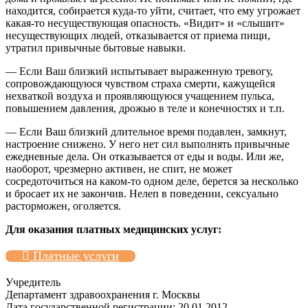
находится, собирается куда-то уйти, считает, что ему угрожает
какая-то несуществующая опасность. «Видит» и «слышит»
несуществующих людей, отказывается от приема пищи,
утратил привычные бытовые навыки.
— Если Ваш близкий испытывает выраженную тревогу,
сопровождающуюся чувством страха смерти, кажущейся
нехваткой воздуха и проявляющуюся учащением пульса,
повышением давления, дрожью в теле и конечностях и т.п.
— Если Ваш близкий длительное время подавлен, замкнут,
настроение снижено. У него нет сил выполнять привычные
ежедневные дела. Он отказывается от еды и воды. Или же,
наоборот, чрезмерно активен, не спит, не может
сосредоточиться на каком-то одном деле, берется за несколько
и бросает их не закончив. Нелеп в поведении, сексуально
расторможен, оголяется.
Для оказания платных медицинских услуг:
Платные услуги
Учредитель
Департамент здравоохранения г. Москвы
Дата государственной регистрации: 20.01.2012