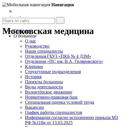
Навигация
Московская медицина
Главная
О больнице
О нас
Руководство
Наши специалисты
Отделения ГБУЗ «ПКБ № 4 ДЗМ»
Отделения «ПС им. В.А. Гиляровского»
Клиники
Структурные подразделения
История
Проекты больницы
Виды деятельности
Волонтёрское движение
Нормативно-правовая база
Специальная оценка условий труда
Вакансии
График работы специалистов
Информация согласно исполнению приказа МЗ
РФ №118н от 13.03.2025