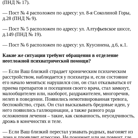
(ПНД № 17).
— Пост № 4 расположен по адресу: ул. 8-я Соколиной Горы,
д.28 (ПНД № 9).
— Пост № 5 расположен по адресу: ул. Алтуфьевское шоссе,
д.149 (ПНД № 19).
— Пост № 6 расположен по адресу: ул. Куусинена, д.6, к.1.
Какие же ситуации требуют обращения в отделение
неотложной психиатрической помощи?
— Если Ваш близкий страдает хроническим психическим
расстройством, наблюдается у психиатра и, если состояние
его начало меняться: нарушился сон, он стал отказываться от
приема препаратов и посещения своего врача, стал замкнут,
малообщителен или, наоборот, раздражителен, многоречив,
нелеп в поведении. Появились немотивированная тревога,
беспокойство, страх. Он стал высказывать бредовые идеи, у
него появились галлюцинации, а также разного рода
осложнения лечения – такие, как скованность, неусидчивость,
дрожь в конечностях и теле.
— Если Ваш близкий перестал узнавать родных, выгоняет из
дома и проявляет агрессию. Не понимает или не помнит, где