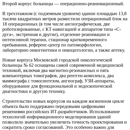
Второй корпус больницы — операционно-реанимационный.
В трехэтажном (с подземным уровнем) здании площадью 13,8
тысячи квадратных метров разместили операционный блок на
18 операционных (в том числе ангиографическая, две
роботизированные, с КТ-навигацией и аппаратом типа «С-
дуга», экстренная и другие), отделение реанимации и
интенсивной терапии, стационар кратковременного
пребывания, референс-центр по патоморфологии,
лабораторию онкогенетики и онкоцитологии, а также аптеку.
Новые корпуса Московской городской онкологической
больницы № 62 оснащены самой современной медицинской
техникой, включая два магнитно-резонансных и пять
компьютерных томографов, два рентген-комплекса, два
маммографа с томосинтезом, ангиограф, УЗИ-аппараты,
оборудование для функциональной и эндоскопической
диагностики и другую технику.
Строительство новых корпусов на каждом жизненном цикле
объекта было поддержано передовыми цифровыми
решениями российских ИТ-разработчиков. Использование
технологий информационного моделирования зданий
позволило значительно увеличить точность проектирования и
сократить сроки согласований. Это особенно важно для