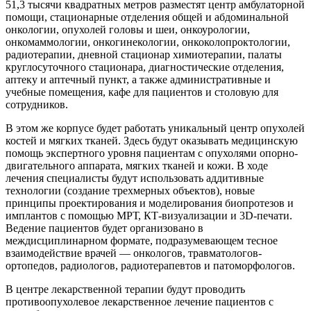
51,3 тысячи квадратных метров разместят центр амбулаторной
помощи, стационарные отделения общей и абдоминальной
онкологии, опухолей головы и шеи, онкоурологии,
онкомаммологии, онкогинекологии, онкоколопроктологии,
радиотерапии, дневной стационар химиотерапии, палаты
круглосуточного стационара, диагностические отделения,
аптеку и аптечный пункт, а также административные и
учебные помещения, кафе для пациентов и столовую для
сотрудников.
В этом же корпусе будет работать уникальный центр опухолей
костей и мягких тканей. Здесь будут оказывать медицинскую
помощь экспертного уровня пациентам с опухолями опорно-
двигательного аппарата, мягких тканей и кожи. В ходе
лечения специалисты будут использовать аддитивные
технологии (создание трехмерных объектов), новые
принципы проектирования и моделирования биопротезов и
имплантов с помощью МРТ, КТ-визуализации и 3D-печати.
Ведение пациентов будет организовано в
междисциплинарном формате, подразумевающем тесное
взаимодействие врачей — онкологов, травматологов-
ортопедов, радиологов, радиотерапевтов и патоморфологов.
В центре лекарственной терапии будут проводить
противоопухолевое лекарственное лечение пациентов с