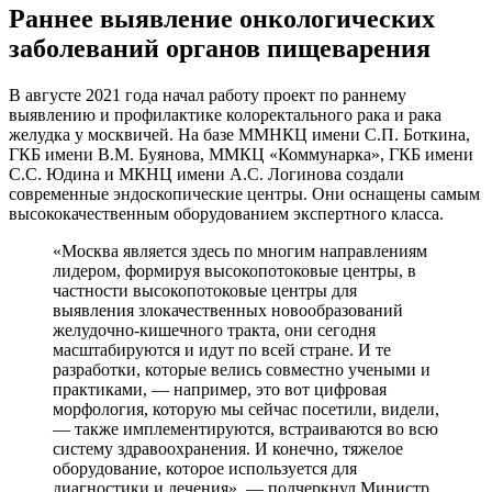
Раннее выявление онкологических
заболеваний органов пищеварения
В августе 2021 года начал работу проект по раннему
выявлению и профилактике колоректального рака и рака
желудка у москвичей. На базе ММНКЦ имени С.П. Боткина,
ГКБ имени В.М. Буянова, ММКЦ «Коммунарка», ГКБ имени
С.С. Юдина и МКНЦ имени А.С. Логинова создали
современные эндоскопические центры. Они оснащены самым
высококачественным оборудованием экспертного класса.
«Москва является здесь по многим направлениям
лидером, формируя высокопотоковые центры, в
частности высокопотоковые центры для
выявления злокачественных новообразований
желудочно-кишечного тракта, они сегодня
масштабируются и идут по всей стране. И те
разработки, которые велись совместно учеными и
практиками, — например, это вот цифровая
морфология, которую мы сейчас посетили, видели,
— также имплементируются, встраиваются во всю
систему здравоохранения. И конечно, тяжелое
оборудование, которое используется для
диагностики и лечения», — подчеркнул Министр