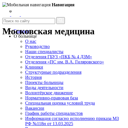
Навигация
Московская медицина
Главная
О больнице
О нас
Руководство
Наши специалисты
Отделения ГБУЗ «ПКБ № 4 ДЗМ»
Отделения «ПС им. В.А. Гиляровского»
Клиники
Структурные подразделения
История
Проекты больницы
Виды деятельности
Волонтёрское движение
Нормативно-правовая база
Специальная оценка условий труда
Вакансии
График работы специалистов
Информация согласно исполнению приказа МЗ
РФ №118н от 13.03.2025