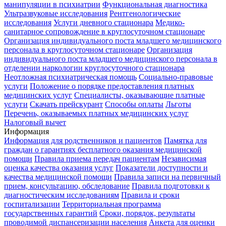
манипуляции в психиатрии
Функциональная диагностика
Ультразвуковые исследования
Рентгенологические
исследования
Услуги дневного стационара
Медико-
санитарное сопровождение в круглосуточном стационаре
Организация индивидуального поста младшего медицинского
персонала в круглосуточном стационаре
Организация
индивидуального поста младшего медицинского персонала в
отделении наркологии круглосуточного стационара
Неотложная психиатрическая помощь
Социально-правовые
услуги
Положение о порядке предоставления платных
медицинских услуг
Специалисты, оказывающие платные
услуги
Скачать прейскурант
Способы оплаты
Льготы
Перечень, оказываемых платных медицинских услуг
Налоговый вычет
Информация
Информация для родственников и пациентов
Памятка для
граждан о гарантиях бесплатного оказания медицинской
помощи
Правила приема передач пациентам
Независимая
оценка качества оказания услуг
Показатели доступности и
качества медицинской помощи
Правила записи на первичный
прием, консультацию, обследование
Правила подготовки к
диагностическим исследованиям
Правила и сроки
госпитализации
Территориальная программа
государственных гарантий
Сроки, порядок, результаты
проводимой диспансеризации населения
Анкета для оценки