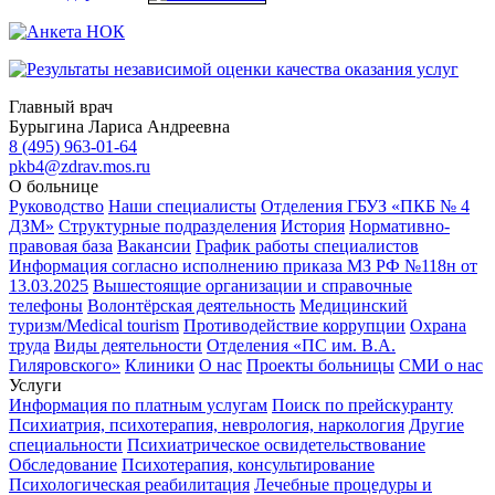
Главный врач
Бурыгина Лариса Андреевна
8 (495) 963-01-64
pkb4@zdrav.mos.ru
О больнице
Руководство
Наши специалисты
Отделения ГБУЗ «ПКБ № 4
ДЗМ»
Структурные подразделения
История
Нормативно-
правовая база
Вакансии
График работы специалистов
Информация согласно исполнению приказа МЗ РФ №118н от
13.03.2025
Вышестоящие организации и справочные
телефоны
Волонтёрская деятельность
Медицинский
туризм/Medical tourism
Противодействие коррупции
Охрана
труда
Виды деятельности
Отделения «ПС им. В.А.
Гиляровского»
Клиники
О нас
Проекты больницы
СМИ о нас
Услуги
Информация по платным услугам
Поиск по прейскуранту
Психиатрия, психотерапия, неврология, наркология
Другие
специальности
Психиатрическое освидетельствование
Обследование
Психотерапия, консультирование
Психологическая реабилитация
Лечебные процедуры и