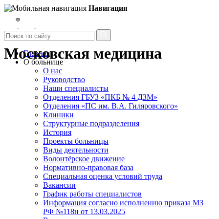
Навигация
Московская медицина
Главная
О больнице
О нас
Руководство
Наши специалисты
Отделения ГБУЗ «ПКБ № 4 ДЗМ»
Отделения «ПС им. В.А. Гиляровского»
Клиники
Структурные подразделения
История
Проекты больницы
Виды деятельности
Волонтёрское движение
Нормативно-правовая база
Специальная оценка условий труда
Вакансии
График работы специалистов
Информация согласно исполнению приказа МЗ
РФ №118н от 13.03.2025