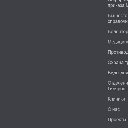
приказа 
Вышестоя
справоч
Волонтёр
Медицинс
Противод
Охрана т
Виды дея
Отделени
Гиляровс
Клиники
О нас
Проекты