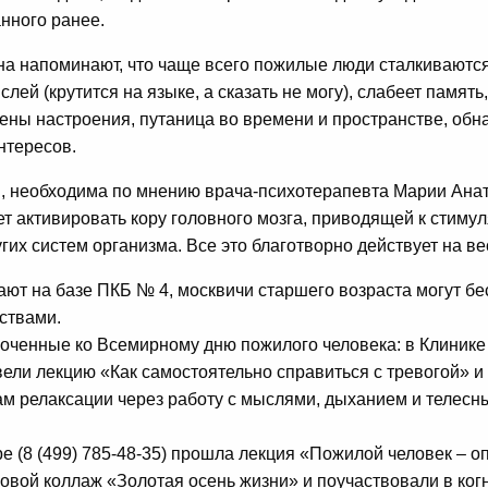
нного ранее.
а напоминают, что чаще всего пожилые люди сталкиваютс
ей (крутится на языке, а сказать не могу), слабеет память
ены настроения, путаница во времени и пространстве, об
нтересов.
и, необходима по мнению врача-психотерапевта Марии Ана
ет активировать кору головного мозга, приводящей к стиму
их систем организма. Все это благотворно действует на ве
ают на базе ПКБ № 4, москвичи старшего возраста могут б
ствами.
ченные ко Всемирному дню пожилого человека: в Клинике п
вели лекцию «Как самостоятельно справиться с тревогой» и 
ам релаксации через работу с мыслями, дыханием и телес
е (8 (499) 785-48-35) прошла лекция «Пожилой человек – о
овой коллаж «Золотая осень жизни» и поучаствовали в ког