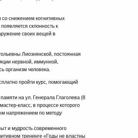
я со снижением когнитивных
, появляется склонность к
наружение своих вещей в
тольевны Лиознянской, постоянная
ляции нервной, иммунной,
сь организм человека.
есплатно пройти курс, помогающий
амяти на ул. Генерала Глаголева (8
мастер-класс, в процессе которого
ным напряжением по методу
пыт и мудрость современного
нитивном тренинге «Годы не властны