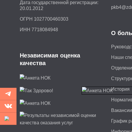
Дата государственной регистрации:
pkb4@zdr
20.01.2012
ОГРН 1027700460303
ИНН 7718084948
О боль
Руководс
Независимая оценка
Наши сп
качества
Отделен
Структур
История
Норматив
Ваканси
График р
Информа