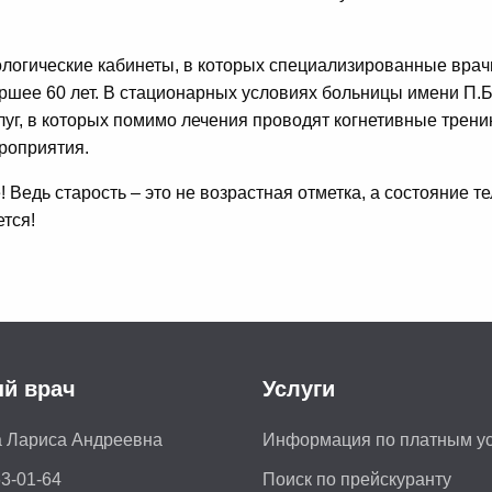
ологические кабинеты, в которых специализированные вра
ршее 60 лет. В стационарных условиях больницы имени П.Б
г, в которых помимо лечения проводят когнетивные тренинг
роприятия.
 Ведь старость – это не возрастная отметка, а состояние тел
ется!
й врач
Услуги
 Лариса Андреевна
Информация по платным у
63-01-64
Поиск по прейскуранту