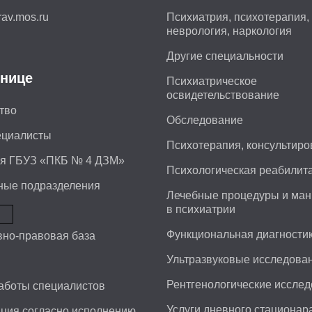
av.mos.ru
Психиатрия, психотерапия,
неврология, наркология
Другие специальности
нице
Психиатрическое
освидетельствование
тво
Обследование
ециалисты
Психотерапия, консультир
ия ГБУЗ «ПКБ № 4 ДЗМ»
Психологическая реабилит
ные подразделения
Лечебные процедуры и ма
в психиатрии
Функциональная диагности
но-правовая база
Ультразвуковые исследова
и
Рентгенологические иссле
аботы специалистов
Услуги дневного стационар
ция согласно исполнению