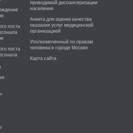
проводимой диспансеризации
населения
вождение
ре
Анкета для оценки качества
оказания услуг медицинской
ого поста
организацией
рсонала
ре
Уполномоченный по правам
человека в городе Москве
ого поста
рсонала
Карта сайта
а
ая
и
е