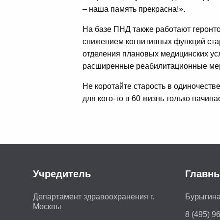
– наша память прекрасна!».
На базе ПНД также работают геронт
снижением когнитивных функций ста
отделения плановых медицинских услу
расширенные реабилитационные ме
Не коротайте старость в одиночестве!
для кого-то в 60 жизнь только начина
Учредитель
Главны
Департамент здравоохранения г.
Бурыгина
Москвы
8 (495) 9