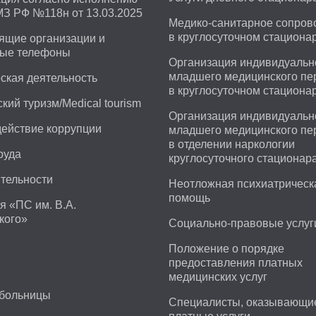
МЗ РФ №118н от 13.03.2025
Медико-санитарное сопро
в круглосуточном стациона
щие организации и
ные телефоны
Организация индивидуальн
младшего медицинского пе
ская деятельность
в круглосуточном стациона
кий туризм/Medical tourism
Организация индивидуальн
ействие коррупции
младшего медицинского пе
в отделении наркологии
руда
круглосуточного стационар
тельности
Неотложная психиатрическ
помощь
я «ПС им. В.А.
кого»
Социально-правовые услуг
Положение о порядке
предоставления платных
медицинских услуг
 больницы
Специалисты, оказывающи