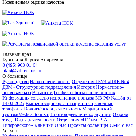
Независимая оценка качества
Главный врач
Бурыгина Лариса Андреевна
8 (495) 963-01-64
pkb4@zdrav.mos.ru
О больнице
Руководство
Наши специалисты
Отделения ГБУЗ «ПКБ № 4
ДЗМ»
Структурные подразделения
История
Нормативно-
правовая база
Вакансии
График работы специалистов
Информация согласно исполнению приказа МЗ РФ №118н от
13.03.2025
Вышестоящие организации и справочные
телефоны
Волонтёрская деятельность
Медицинский
туризм/Medical tourism
Противодействие коррупции
Охрана
труда
Виды деятельности
Отделения «ПС им. В.А.
Гиляровского»
Клиники
О нас
Проекты больницы
СМИ о нас
Услуги