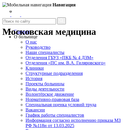
Навигация
Московская медицина
Главная
О больнице
О нас
Руководство
Наши специалисты
Отделения ГБУЗ «ПКБ № 4 ДЗМ»
Отделения «ПС им. В.А. Гиляровского»
Клиники
Структурные подразделения
История
Проекты больницы
Виды деятельности
Волонтёрское движение
Нормативно-правовая база
Специальная оценка условий труда
Вакансии
График работы специалистов
Информация согласно исполнению приказа МЗ
РФ №118н от 13.03.2025