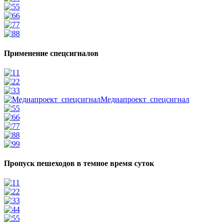
5
6
7
8
Применение спецсигналов
1
2
3
Медиапроект_спецсигнал
5
6
7
8
9
Пропуск пешеходов в темное время суток
1
2
3
4
5