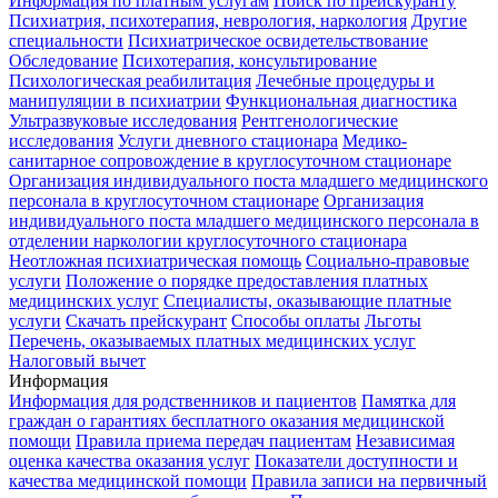
Информация по платным услугам
Поиск по прейскуранту
Психиатрия, психотерапия, неврология, наркология
Другие
специальности
Психиатрическое освидетельствование
Обследование
Психотерапия, консультирование
Психологическая реабилитация
Лечебные процедуры и
манипуляции в психиатрии
Функциональная диагностика
Ультразвуковые исследования
Рентгенологические
исследования
Услуги дневного стационара
Медико-
санитарное сопровождение в круглосуточном стационаре
Организация индивидуального поста младшего медицинского
персонала в круглосуточном стационаре
Организация
индивидуального поста младшего медицинского персонала в
отделении наркологии круглосуточного стационара
Неотложная психиатрическая помощь
Социально-правовые
услуги
Положение о порядке предоставления платных
медицинских услуг
Специалисты, оказывающие платные
услуги
Скачать прейскурант
Способы оплаты
Льготы
Перечень, оказываемых платных медицинских услуг
Налоговый вычет
Информация
Информация для родственников и пациентов
Памятка для
граждан о гарантиях бесплатного оказания медицинской
помощи
Правила приема передач пациентам
Независимая
оценка качества оказания услуг
Показатели доступности и
качества медицинской помощи
Правила записи на первичный