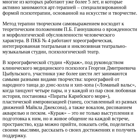
многие из которых работают уже более 5 лет, и которые
активно занимаются арт-терапией – специализированной
формой психотерапии, основанной на искусстве и творчестве.
Метод терапии творческим самовыражением восходит к
теоретическим положениям П.Б. Ганнушкина о врожденности
и морфологической обусловленности человеческого
характера. В ПКБ № 4 работают хореографическая,
интегрированная театральная и инклюзивная театрально-
музыкальная студии, психологический театр.
В хореографической студии «Кураж», под руководством
клинического медицинского психолога Георгия Дмитриевича
Цыбульского, участники уже более шести лет занимаются
самыми разными видами творчества: хореографией от
народного танца до дэнс-холла и хип-хопа («Ломаный вальс»,
когда танцуют четыре пары, и у каждой из пар своя любовная
история, постановка «Пираты Карибского моря»),
пластической импровизацией (танец, составленный из разных
движений Майкла Джексона), а также вокалом, рисованием
акварелью и песком. «Кураж» – это не только выступления и
подготовка к ним, но и живое общение на каждой встрече,
пространство, куда можно прийти, показать себя, поделиться
своими мыслями, рассказать о своих достижениях и получить
поддержку.