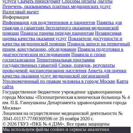
услуги
Скачать прейскурант
Способы оплаты
Льготы
Перечень, оказываемых платных медицинских услуг
Налоговый вычет
Информация
Информация для родственников и пациентов
Памятка для
граждан о гарантиях бесплатного оказания медицинской
помощи
Правила приема передач пациентам
Независимая
оценка качества оказания услуг
Показатели доступности и
качества медицинской помощи
Правила записи на первичный
прием, консультацию, обследование
Правила подготовки к
диагностическим исследованиям
Правила и сроки
госпитализации
Территориальная программа
государственных гарантий
Сроки, порядок, результаты
проводимой диспансеризации населения
Анкета для оценки
качества оказания услуг медицинской организацией
Уполномоченный по правам человека в городе Москве
Карта
сайта
Государственное бюджетное учреждение здравоохранения
города Москвы «Психиатрическая клиническая больница № 4
им. П.Б. Ганнушкина Департамента здравоохранения города
Москвы»
Лицензия на осуществление медицинской деятельности №
Л041-01137-77/00369596 от 26 ноября 2020 г.
© 2026 ГБУЗ «ПКБ № 4 ДЗМ». Все права защищены
Мы используем файлы cookies и сервисы аналитики