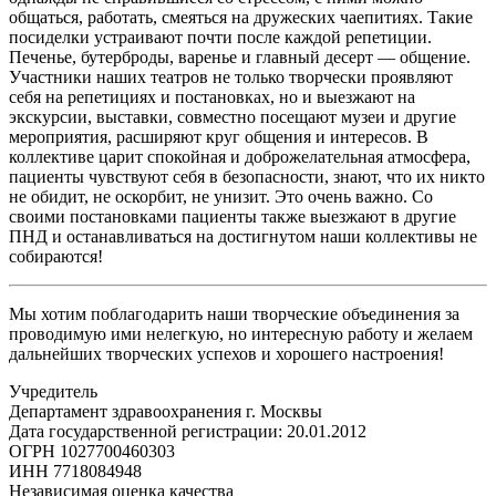
общаться, работать, смеяться на дружеских чаепитиях. Такие
посиделки устраивают почти после каждой репетиции.
Печенье, бутерброды, варенье и главный десерт — общение.
Участники наших театров не только творчески проявляют
себя на репетициях и постановках, но и выезжают на
экскурсии, выставки, совместно посещают музеи и другие
мероприятия, расширяют круг общения и интересов. В
коллективе царит спокойная и доброжелательная атмосфера,
пациенты чувствуют себя в безопасности, знают, что их никто
не обидит, не оскорбит, не унизит. Это очень важно. Со
своими постановками пациенты также выезжают в другие
ПНД и останавливаться на достигнутом наши коллективы не
собираются!
Мы хотим поблагодарить наши творческие объединения за
проводимую ими нелегкую, но интересную работу и желаем
дальнейших творческих успехов и хорошего настроения!
Учредитель
Департамент здравоохранения г. Москвы
Дата государственной регистрации: 20.01.2012
ОГРН 1027700460303
ИНН 7718084948
Независимая оценка качества