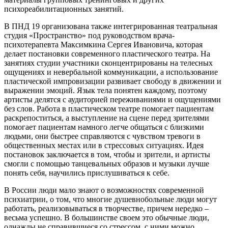
психореабилитационных занятий.
В ПНД 19 организована также интегрированная театральная
студия «Пространство» под руководством врача-
психотерапевта Максимкина Сергея Ивановича, которая
делает постановки современного пластического театра. На
занятиях студии участники сконцентрированы на телесных
ощущениях и невербальной коммуникации, а использование
пластической импровизации развивает свободу в движении и
выражении эмоций. Язык тела понятен каждому, поэтому
артисты делятся с аудиторией переживаниями и ощущениями
без слов. Работа в пластическом театре помогает пациентам
раскрепоститься, а выступление на сцене перед зрителями
помогает пациентам намного легче общаться с близкими
людьми, они быстрее справляются с чувством тревоги в
общественных местах или в стрессовых ситуациях. Идея
постановок заключается в том, чтобы и зрители, и артисты
смогли с помощью танцевальных образов и музыки лучше
понять себя, научились прислушиваться к себе.
В России люди мало знают о возможностях современной
психиатрии, о том, что многие душевнобольные люди могут
работать, реализовываться в творчестве, причем нередко –
весьма успешно. В большинстве своем это обычные люди,
однажды не справившиеся со стрессом, с ними можно