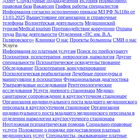
ДЗМ»
Структурные подразделения
История
Нормативно-
правовая база
Вакансии
График работы специалистов
Информация согласно исполнению приказа МЗ РФ №118н от
13.03.2025
Вышестоящие организации и справочные
телефоны
Волонтёрская деятельность
Медицинский
туризм/Medical tourism
Противодействие коррупции
Охрана
труда
Виды деятельности
Отделения «ПС им. В.А.
Гиляровского»
Клиники
О нас
Проекты больницы
СМИ о нас
Услуги
Информация по платным услугам
Поиск по прейскуранту
Психиатрия, психотерапия, неврология, наркология
Другие
специальности
Психиатрическое освидетельствование
Обследование
Психотерапия, консультирование
Психологическая реабилитация
Лечебные процедуры и
манипуляции в психиатрии
Функциональная диагностика
Ультразвуковые исследования
Рентгенологические
исследования
Услуги дневного стационара
Медико-
санитарное сопровождение в круглосуточном стационаре
Организация индивидуального поста младшего медицинского
персонала в круглосуточном стационаре
Организация
индивидуального поста младшего медицинского персонала в
отделении наркологии круглосуточного стационара
Неотложная психиатрическая помощь
Социально-правовые
услуги
Положение о порядке предоставления платных
медицинских услуг
Специалисты, оказывающие платные