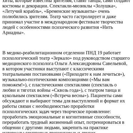
хиты, которые известны зрителям, ставят танцы, сами создают
костюмы и декорации. Спектакли-мюзиклы «Золушка»,
«Летучий корабль», «Бременские музыканты» очень
полюбились зрителям. Театр часто гастролирует и даже
принимал участие в международном фестивале творчества
людей с особенностями психического развития «Нить
Ариадны».
В медико-реабилитационном отделении ПНД 19 работает
психологический театр «Зеркало» под руководством старшего
медицинского психолога Ольги Александровны Савельевой,
в котором участники выступают с классическими
театральными постановками («Приходите к нам лечиться»),
музыкально-поэтическими композициями («Мы вам
поможем!»), с пластическими спектаклями (спектакль о
любви и тяготах войны «Сквозь года»), с театром танца и
кукольным спектаклем («Встреча весны»). Пациенты сами
обсуждают и выбирают темы для выступлений и формат их
работы связан с необходимостью проработки
психологических задач через творческое проявление:
проработать эмоциональные и когнитивные способности,
переработать трудный жизненный опыт, потренироваться в
общении с другими людьми, закрепить на практике
материалы групповых тренинговых и других