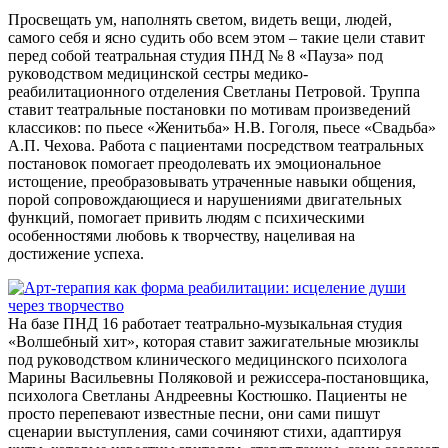
Просвещать ум, наполнять светом, видеть вещи, людей,
самого себя и ясно судить обо всем этом – такие цели ставит
перед собой театральная студия ПНД № 8 «Пауза» под
руководством медицинской сестры медико-
реабилитационного отделения Светланы Петровой. Труппа
ставит театральные постановки по мотивам произведений
классиков: по пьесе «Женитьба» Н.В. Гоголя, пьесе «Свадьба»
А.П. Чехова. Работа с пациентами посредством театральных
постановок помогает преодолевать их эмоциональное
истощение, преобразовывать утраченные навыки общения,
порой сопровождающиеся и нарушениями двигательных
функций, помогает привить людям с психическими
особенностями любовь к творчеству, нацеливая на
достижение успеха.
На базе ПНД 16 работает театрально-музыкальная студия
«Волшебный хит», которая ставит зажигательные мюзиклы
под руководством клинического медицинского психолога
Марины Васильевны Поляковой и режиссера-постановщика,
психолога Светланы Андреевны Костюшко. Пациенты не
просто перепевают известные песни, они сами пишут
сценарии выступления, сами сочиняют стихи, адаптируя