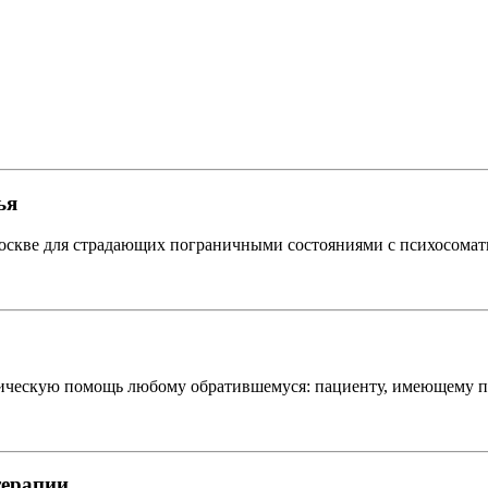
ья
Москве для страдающих пограничными состояниями с психосомат
ескую помощь любому обратившемуся: пациенту, имеющему пси
терапии