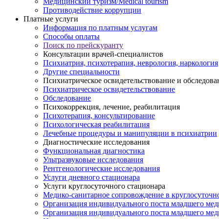
Медицинский туризм/Medical tourism
Противодействие коррупции
Платные услуги
Информация по платным услугам
Способы оплаты
Поиск по прейскуранту
Консультации врачей-специалистов
Психиатрия, психотерапия, неврология, наркология
Другие специальности
Психиатрическое освидетельствование и обследова
Психиатрическое освидетельствование
Обследование
Психокоррекция, лечение, реабилитация
Психотерапия, консультирование
Психологическая реабилитация
Лечебные процедуры и манипуляции в психиатрии
Диагностические исследования
Функциональная диагностика
Ультразвуковые исследования
Рентгенологические исследования
Услуги дневного стационара
Услуги круглосуточного стационара
Медико-санитарное сопровождение в круглосуточн
Организация индивидуального поста младшего мед
Организация индивидуального поста младшего меди