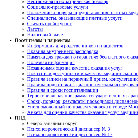
Неотложная психиатрическая помощь
Социально-правовые услуги
Положение о порядке предоставления платных мед
Специалисты, оказывающие платные услуги
Скачать прейскурант
Льготы
Налоговый вычет
Посетителям и пациентам
Информация для родственников и пациентов
Правила внутреннего распорядка
Памятка для граждан о гарантиях бесплатного ока
Полезная информация
Независимая оценка качества оказания услуг
Показатели доступности и качества медицинской 
Правила записи на первичный прием, консультацию
Правила подготовки к диагностическим исследова
Правила и сроки госпитализации
Территориальная программа государственных гара
Сроки, порядок, результаты проводимой диспансер
Уполномоченный по правам человека в городе Мос
Анкета для оценки качества оказания услуг медици
ПНД
Северо-западный округ
Психоневрологический диспансер № 3
Психоневрологический диспансер № 17