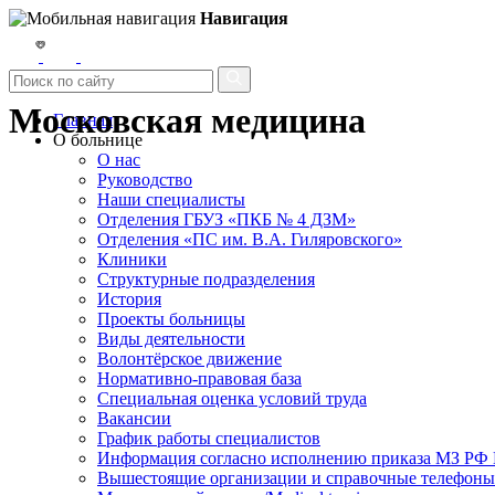
Навигация
Московская медицина
Главная
О больнице
О нас
Руководство
Наши специалисты
Отделения ГБУЗ «ПКБ № 4 ДЗМ»
Отделения «ПС им. В.А. Гиляровского»
Клиники
Структурные подразделения
История
Проекты больницы
Виды деятельности
Волонтёрское движение
Нормативно-правовая база
Специальная оценка условий труда
Вакансии
График работы специалистов
Информация согласно исполнению приказа МЗ РФ №
Вышестоящие организации и справочные телефоны