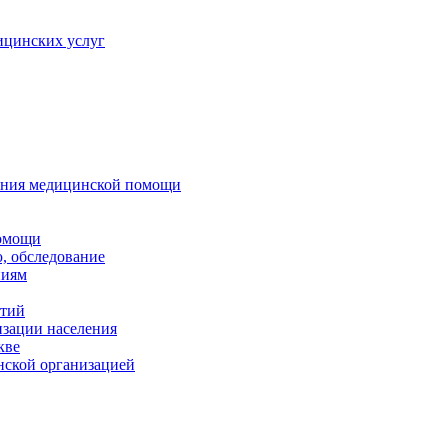
ицинских услуг
зания медицинской помощи
помощи
, обследование
ниям
нтий
изации населения
кве
нской организацией