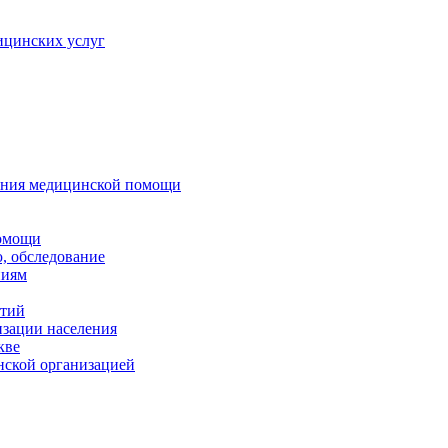
ицинских услуг
зания медицинской помощи
помощи
, обследование
ниям
нтий
изации населения
кве
нской организацией