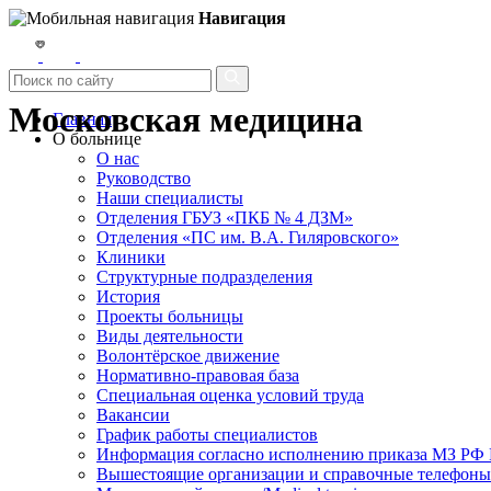
Навигация
Московская медицина
Главная
О больнице
О нас
Руководство
Наши специалисты
Отделения ГБУЗ «ПКБ № 4 ДЗМ»
Отделения «ПС им. В.А. Гиляровского»
Клиники
Структурные подразделения
История
Проекты больницы
Виды деятельности
Волонтёрское движение
Нормативно-правовая база
Специальная оценка условий труда
Вакансии
График работы специалистов
Информация согласно исполнению приказа МЗ РФ №
Вышестоящие организации и справочные телефоны