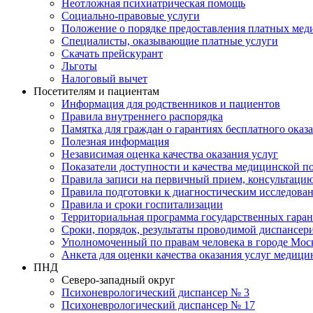
Неотложная психиатрическая помощь
Социально-правовые услуги
Положение о порядке предоставления платных мед
Специалисты, оказывающие платные услуги
Скачать прейскурант
Льготы
Налоговый вычет
Посетителям и пациентам
Информация для родственников и пациентов
Правила внутреннего распорядка
Памятка для граждан о гарантиях бесплатного ока
Полезная информация
Независимая оценка качества оказания услуг
Показатели доступности и качества медицинской 
Правила записи на первичный прием, консультацию
Правила подготовки к диагностическим исследова
Правила и сроки госпитализации
Территориальная программа государственных гара
Сроки, порядок, результаты проводимой диспансер
Уполномоченный по правам человека в городе Мос
Анкета для оценки качества оказания услуг медици
ПНД
Северо-западный округ
Психоневрологический диспансер № 3
Психоневрологический диспансер № 17