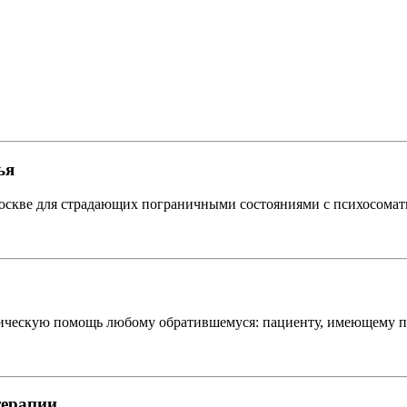
ья
Москве для страдающих пограничными состояниями с психосомат
ескую помощь любому обратившемуся: пациенту, имеющему пси
терапии