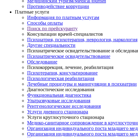
Медицинский туризм/Medical tourism
Противодействие коррупции
Платные услуги
Информация по платным услугам
Способы оплаты
Поиск по прейскуранту
Консультации врачей-специалистов
Психиатрия, психотерапия, неврология, наркология
Другие специальности
Психиатрическое освидетельствование и обследова
Психиатрическое освидетельствование
Обследование
Психокоррекция, лечение, реабилитация
Психотерапия, консультирование
Психологическая реабилитация
Лечебные процедуры и манипуляции в психиатрии
Диагностические исследования
Функциональная диагностика
Ультразвуковые исследования
Рентгенологические исследования
Услуги дневного стационара
Услуги круглосуточного стационара
Медико-санитарное сопровождение в круглосуточн
Организация индивидуального поста младшего мед
Организация индивидуального поста младшего меди