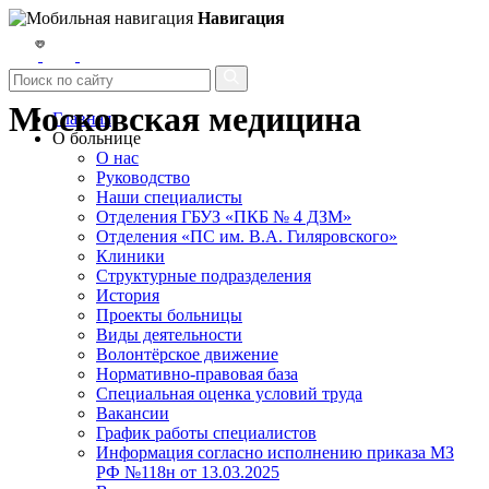
Навигация
Московская медицина
Главная
О больнице
О нас
Руководство
Наши специалисты
Отделения ГБУЗ «ПКБ № 4 ДЗМ»
Отделения «ПС им. В.А. Гиляровского»
Клиники
Структурные подразделения
История
Проекты больницы
Виды деятельности
Волонтёрское движение
Нормативно-правовая база
Специальная оценка условий труда
Вакансии
График работы специалистов
Информация согласно исполнению приказа МЗ
РФ №118н от 13.03.2025