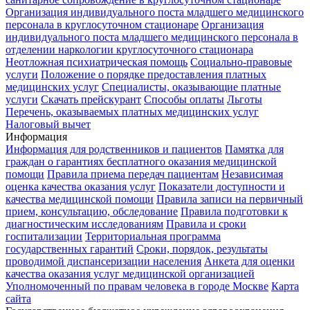
Организация индивидуального поста младшего медицинского
персонала в круглосуточном стационаре
Организация
индивидуального поста младшего медицинского персонала в
отделении наркологии круглосуточного стационара
Неотложная психиатрическая помощь
Социально-правовые
услуги
Положение о порядке предоставления платных
медицинских услуг
Специалисты, оказывающие платные
услуги
Скачать прейскурант
Способы оплаты
Льготы
Перечень, оказываемых платных медицинских услуг
Налоговый вычет
Информация
Информация для родственников и пациентов
Памятка для
граждан о гарантиях бесплатного оказания медицинской
помощи
Правила приема передач пациентам
Независимая
оценка качества оказания услуг
Показатели доступности и
качества медицинской помощи
Правила записи на первичный
прием, консультацию, обследование
Правила подготовки к
диагностическим исследованиям
Правила и сроки
госпитализации
Территориальная программа
государственных гарантий
Сроки, порядок, результаты
проводимой диспансеризации населения
Анкета для оценки
качества оказания услуг медицинской организацией
Уполномоченный по правам человека в городе Москве
Карта
сайта