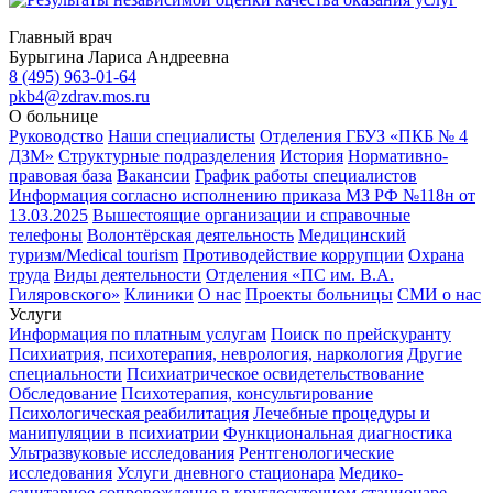
Главный врач
Бурыгина Лариса Андреевна
8 (495) 963-01-64
pkb4@zdrav.mos.ru
О больнице
Руководство
Наши специалисты
Отделения ГБУЗ «ПКБ № 4
ДЗМ»
Структурные подразделения
История
Нормативно-
правовая база
Вакансии
График работы специалистов
Информация согласно исполнению приказа МЗ РФ №118н от
13.03.2025
Вышестоящие организации и справочные
телефоны
Волонтёрская деятельность
Медицинский
туризм/Medical tourism
Противодействие коррупции
Охрана
труда
Виды деятельности
Отделения «ПС им. В.А.
Гиляровского»
Клиники
О нас
Проекты больницы
СМИ о нас
Услуги
Информация по платным услугам
Поиск по прейскуранту
Психиатрия, психотерапия, неврология, наркология
Другие
специальности
Психиатрическое освидетельствование
Обследование
Психотерапия, консультирование
Психологическая реабилитация
Лечебные процедуры и
манипуляции в психиатрии
Функциональная диагностика
Ультразвуковые исследования
Рентгенологические
исследования
Услуги дневного стационара
Медико-
санитарное сопровождение в круглосуточном стационаре