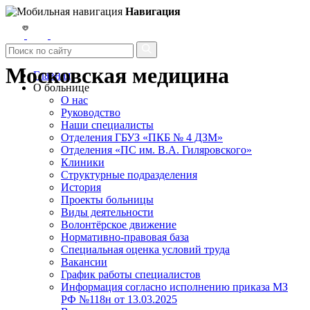
Навигация
Московская медицина
Главная
О больнице
О нас
Руководство
Наши специалисты
Отделения ГБУЗ «ПКБ № 4 ДЗМ»
Отделения «ПС им. В.А. Гиляровского»
Клиники
Структурные подразделения
История
Проекты больницы
Виды деятельности
Волонтёрское движение
Нормативно-правовая база
Специальная оценка условий труда
Вакансии
График работы специалистов
Информация согласно исполнению приказа МЗ
РФ №118н от 13.03.2025