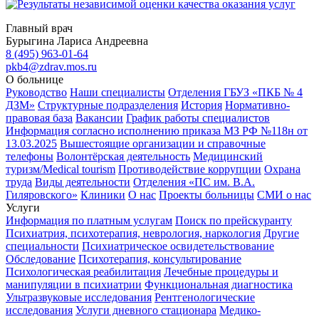
Главный врач
Бурыгина Лариса Андреевна
8 (495) 963-01-64
pkb4@zdrav.mos.ru
О больнице
Руководство
Наши специалисты
Отделения ГБУЗ «ПКБ № 4
ДЗМ»
Структурные подразделения
История
Нормативно-
правовая база
Вакансии
График работы специалистов
Информация согласно исполнению приказа МЗ РФ №118н от
13.03.2025
Вышестоящие организации и справочные
телефоны
Волонтёрская деятельность
Медицинский
туризм/Medical tourism
Противодействие коррупции
Охрана
труда
Виды деятельности
Отделения «ПС им. В.А.
Гиляровского»
Клиники
О нас
Проекты больницы
СМИ о нас
Услуги
Информация по платным услугам
Поиск по прейскуранту
Психиатрия, психотерапия, неврология, наркология
Другие
специальности
Психиатрическое освидетельствование
Обследование
Психотерапия, консультирование
Психологическая реабилитация
Лечебные процедуры и
манипуляции в психиатрии
Функциональная диагностика
Ультразвуковые исследования
Рентгенологические
исследования
Услуги дневного стационара
Медико-