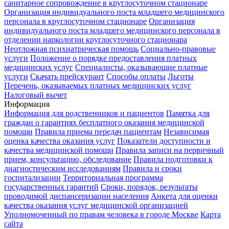
санитарное сопровождение в круглосуточном стационаре
Организация индивидуального поста младшего медицинского
персонала в круглосуточном стационаре
Организация
индивидуального поста младшего медицинского персонала в
отделении наркологии круглосуточного стационара
Неотложная психиатрическая помощь
Социально-правовые
услуги
Положение о порядке предоставления платных
медицинских услуг
Специалисты, оказывающие платные
услуги
Скачать прейскурант
Способы оплаты
Льготы
Перечень, оказываемых платных медицинских услуг
Налоговый вычет
Информация
Информация для родственников и пациентов
Памятка для
граждан о гарантиях бесплатного оказания медицинской
помощи
Правила приема передач пациентам
Независимая
оценка качества оказания услуг
Показатели доступности и
качества медицинской помощи
Правила записи на первичный
прием, консультацию, обследование
Правила подготовки к
диагностическим исследованиям
Правила и сроки
госпитализации
Территориальная программа
государственных гарантий
Сроки, порядок, результаты
проводимой диспансеризации населения
Анкета для оценки
качества оказания услуг медицинской организацией
Уполномоченный по правам человека в городе Москве
Карта
сайта