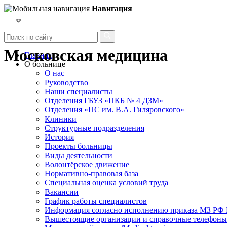
Навигация
Московская медицина
Главная
О больнице
О нас
Руководство
Наши специалисты
Отделения ГБУЗ «ПКБ № 4 ДЗМ»
Отделения «ПС им. В.А. Гиляровского»
Клиники
Структурные подразделения
История
Проекты больницы
Виды деятельности
Волонтёрское движение
Нормативно-правовая база
Специальная оценка условий труда
Вакансии
График работы специалистов
Информация согласно исполнению приказа МЗ РФ №
Вышестоящие организации и справочные телефоны