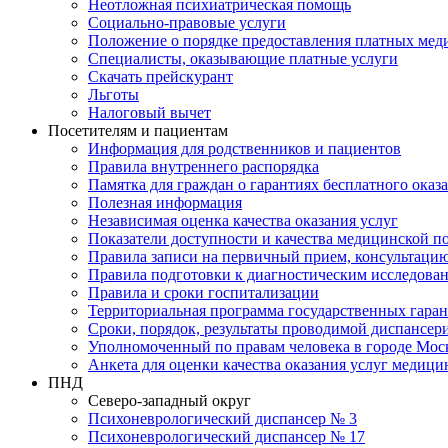
Неотложная психиатрическая помощь
Социально-правовые услуги
Положение о порядке предоставления платных мед
Специалисты, оказывающие платные услуги
Скачать прейскурант
Льготы
Налоговый вычет
Посетителям и пациентам
Информация для родственников и пациентов
Правила внутреннего распорядка
Памятка для граждан о гарантиях бесплатного ока
Полезная информация
Независимая оценка качества оказания услуг
Показатели доступности и качества медицинской 
Правила записи на первичный прием, консультацию
Правила подготовки к диагностическим исследова
Правила и сроки госпитализации
Территориальная программа государственных гара
Сроки, порядок, результаты проводимой диспансер
Уполномоченный по правам человека в городе Мос
Анкета для оценки качества оказания услуг медици
ПНД
Северо-западный округ
Психоневрологический диспансер № 3
Психоневрологический диспансер № 17