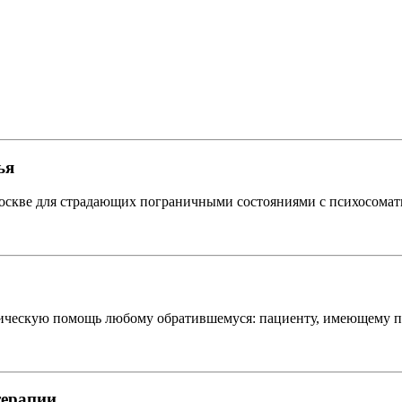
ья
Москве для страдающих пограничными состояниями с психосомат
ескую помощь любому обратившемуся: пациенту, имеющему пси
терапии