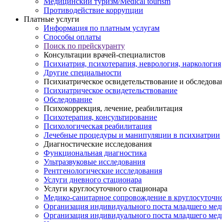
Медицинский туризм/Medical tourism
Противодействие коррупции
Платные услуги
Информация по платным услугам
Способы оплаты
Поиск по прейскуранту
Консультации врачей-специалистов
Психиатрия, психотерапия, неврология, наркология
Другие специальности
Психиатрическое освидетельствование и обследова
Психиатрическое освидетельствование
Обследование
Психокоррекция, лечение, реабилитация
Психотерапия, консультирование
Психологическая реабилитация
Лечебные процедуры и манипуляции в психиатрии
Диагностические исследования
Функциональная диагностика
Ультразвуковые исследования
Рентгенологические исследования
Услуги дневного стационара
Услуги круглосуточного стационара
Медико-санитарное сопровождение в круглосуточн
Организация индивидуального поста младшего мед
Организация индивидуального поста младшего меди