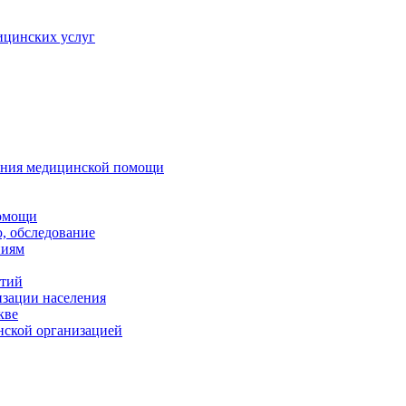
ицинских услуг
зания медицинской помощи
помощи
, обследование
ниям
нтий
изации населения
кве
нской организацией