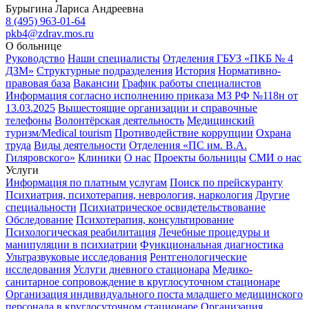
Бурыгина Лариса Андреевна
8 (495) 963-01-64
pkb4@zdrav.mos.ru
О больнице
Руководство
Наши специалисты
Отделения ГБУЗ «ПКБ № 4
ДЗМ»
Структурные подразделения
История
Нормативно-
правовая база
Вакансии
График работы специалистов
Информация согласно исполнению приказа МЗ РФ №118н от
13.03.2025
Вышестоящие организации и справочные
телефоны
Волонтёрская деятельность
Медицинский
туризм/Medical tourism
Противодействие коррупции
Охрана
труда
Виды деятельности
Отделения «ПС им. В.А.
Гиляровского»
Клиники
О нас
Проекты больницы
СМИ о нас
Услуги
Информация по платным услугам
Поиск по прейскуранту
Психиатрия, психотерапия, неврология, наркология
Другие
специальности
Психиатрическое освидетельствование
Обследование
Психотерапия, консультирование
Психологическая реабилитация
Лечебные процедуры и
манипуляции в психиатрии
Функциональная диагностика
Ультразвуковые исследования
Рентгенологические
исследования
Услуги дневного стационара
Медико-
санитарное сопровождение в круглосуточном стационаре
Организация индивидуального поста младшего медицинского
персонала в круглосуточном стационаре
Организация