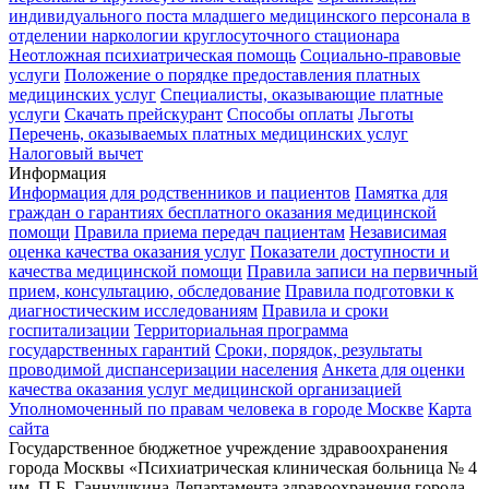
индивидуального поста младшего медицинского персонала в
отделении наркологии круглосуточного стационара
Неотложная психиатрическая помощь
Социально-правовые
услуги
Положение о порядке предоставления платных
медицинских услуг
Специалисты, оказывающие платные
услуги
Скачать прейскурант
Способы оплаты
Льготы
Перечень, оказываемых платных медицинских услуг
Налоговый вычет
Информация
Информация для родственников и пациентов
Памятка для
граждан о гарантиях бесплатного оказания медицинской
помощи
Правила приема передач пациентам
Независимая
оценка качества оказания услуг
Показатели доступности и
качества медицинской помощи
Правила записи на первичный
прием, консультацию, обследование
Правила подготовки к
диагностическим исследованиям
Правила и сроки
госпитализации
Территориальная программа
государственных гарантий
Сроки, порядок, результаты
проводимой диспансеризации населения
Анкета для оценки
качества оказания услуг медицинской организацией
Уполномоченный по правам человека в городе Москве
Карта
сайта
Государственное бюджетное учреждение здравоохранения
города Москвы «Психиатрическая клиническая больница № 4
им. П.Б. Ганнушкина Департамента здравоохранения города