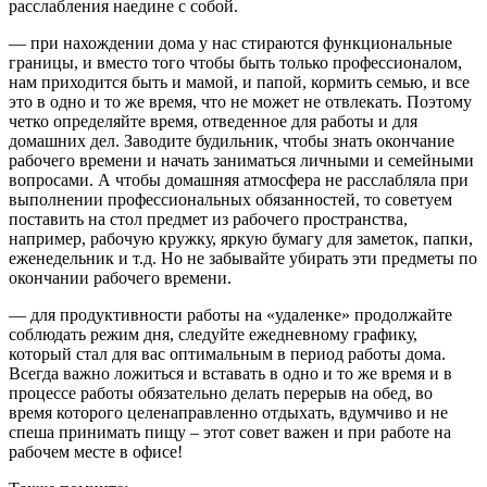
расслабления наедине с собой.
— при нахождении дома у нас стираются функциональные
границы, и вместо того чтобы быть только профессионалом,
нам приходится быть и мамой, и папой, кормить семью, и все
это в одно и то же время, что не может не отвлекать. Поэтому
четко определяйте время, отведенное для работы и для
домашних дел. Заводите будильник, чтобы знать окончание
рабочего времени и начать заниматься личными и семейными
вопросами. А чтобы домашняя атмосфера не расслабляла при
выполнении профессиональных обязанностей, то советуем
поставить на стол предмет из рабочего пространства,
например, рабочую кружку, яркую бумагу для заметок, папки,
еженедельник и т.д. Но не забывайте убирать эти предметы по
окончании рабочего времени.
— для продуктивности работы на «удаленке» продолжайте
соблюдать режим дня, следуйте ежедневному графику,
который стал для вас оптимальным в период работы дома.
Всегда важно ложиться и вставать в одно и то же время и в
процессе работы обязательно делать перерыв на обед, во
время которого целенаправленно отдыхать, вдумчиво и не
спеша принимать пищу – этот совет важен и при работе на
рабочем месте в офисе!