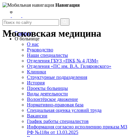
Навигация
Московская медицина
Главная
О больнице
О нас
Руководство
Наши специалисты
Отделения ГБУЗ «ПКБ № 4 ДЗМ»
Отделения «ПС им. В.А. Гиляровского»
Клиники
Структурные подразделения
История
Проекты больницы
Виды деятельности
Волонтёрское движение
Нормативно-правовая база
Специальная оценка условий труда
Вакансии
График работы специалистов
Информация согласно исполнению приказа МЗ
РФ №118н от 13.03.2025