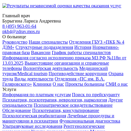
Главный врач
Бурыгина Лариса Андреевна
8 (495) 963-01-64
pkb4@zdrav.mos.ru
О больнице
Руководство
Наши специалисты
Отделения ГБУЗ «ПКБ № 4
ДЗМ»
Структурные подразделения
История
Нормативно-
правовая база
Вакансии
График работы специалистов
Информация согласно исполнению приказа МЗ РФ №118н от
13.03.2025
Вышестоящие организации и справочные
телефоны
Волонтёрская деятельность
Медицинский
туризм/Medical tourism
Противодействие коррупции
Охрана
труда
Виды деятельности
Отделения «ПС им. В.А.
Гиляровского»
Клиники
О нас
Проекты больницы
СМИ о нас
Услуги
Информация по платным услугам
Поиск по прейскуранту
Психиатрия, психотерапия, неврология, наркология
Другие
специальности
Психиатрическое освидетельствование
Обследование
Психотерапия, консультирование
Психологическая реабилитация
Лечебные процедуры и
манипуляции в психиатрии
Функциональная диагностика
Ультразвуковые исследования
Рентгенологические