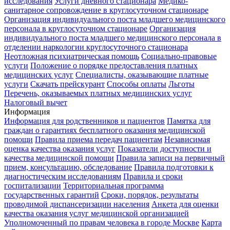
исследования
Услуги дневного стационара
Медико-
санитарное сопровождение в круглосуточном стационаре
Организация индивидуального поста младшего медицинского
персонала в круглосуточном стационаре
Организация
индивидуального поста младшего медицинского персонала в
отделении наркологии круглосуточного стационара
Неотложная психиатрическая помощь
Социально-правовые
услуги
Положение о порядке предоставления платных
медицинских услуг
Специалисты, оказывающие платные
услуги
Скачать прейскурант
Способы оплаты
Льготы
Перечень, оказываемых платных медицинских услуг
Налоговый вычет
Информация
Информация для родственников и пациентов
Памятка для
граждан о гарантиях бесплатного оказания медицинской
помощи
Правила приема передач пациентам
Независимая
оценка качества оказания услуг
Показатели доступности и
качества медицинской помощи
Правила записи на первичный
прием, консультацию, обследование
Правила подготовки к
диагностическим исследованиям
Правила и сроки
госпитализации
Территориальная программа
государственных гарантий
Сроки, порядок, результаты
проводимой диспансеризации населения
Анкета для оценки
качества оказания услуг медицинской организацией
Уполномоченный по правам человека в городе Москве
Карта