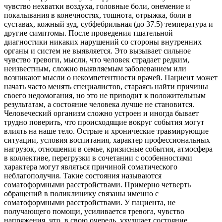
чувство нехватки воздуха, головные боли, онемение и
покалывания в конечностях, тошнота, отрыжка, боли в
суставах, кожный зуд, субфебрильная (до 37.5) температура и
другие симптомы. После проведения тщательной
диагностики никаких нарушений со стороны внутренних
органы и систем не выявляется. Это вызывает сильное
чувство тревоги, мысли, что человек страдает редким,
неизвестным, сложно выявляемым заболеванием или
возникают мысли о некомпетентности врачей. Пациент может
начать часто менять специалистов, стараясь найти причины
своего недомогания, но это не приводит к положительным
результатам, а состояние человека лучше не становится.
Человеческий организм сложно устроен и иногда бывает
трудно поверить, что происходящие вокруг события могут
влиять на наше тело. Острые и хронические травмирующие
ситуации, условия воспитания, характер профессиональных
нагрузок, отношения в семье, кризисные события, атмосфера
в коллективе, перегрузки в сочетании с особенностями
характера могут являться причиной соматического
неблагополучия. Такие состояния называются
соматоформными расстройствами. Примерно четверть
обращений в поликлинику связаны именно с
соматоформными расстройствами. У пациента, не
получающего помощи, усиливается тревога, чувство
напряжения, что, в свою очередь, ухудшает состояние.