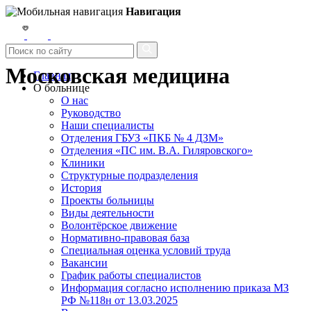
Навигация
Московская медицина
Главная
О больнице
О нас
Руководство
Наши специалисты
Отделения ГБУЗ «ПКБ № 4 ДЗМ»
Отделения «ПС им. В.А. Гиляровского»
Клиники
Структурные подразделения
История
Проекты больницы
Виды деятельности
Волонтёрское движение
Нормативно-правовая база
Специальная оценка условий труда
Вакансии
График работы специалистов
Информация согласно исполнению приказа МЗ
РФ №118н от 13.03.2025