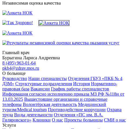
Независимая оценка качества
Главный врач
Бурыгина Лариса Андреевна
8 (495) 963-01-64
pkb4@zdrav.mos.ru
О больнице
Руководство
Наши специалисты
Отделения ГБУЗ «ПКБ № 4
ДЗМ»
Структурные подразделения
История
Нормативно-
правовая база
Вакансии
График работы специалистов
Информация согласно исполнению приказа МЗ РФ №118н от
13.03.2025
Вышестоящие организации и справочные
телефоны
Волонтёрская деятельность
Медицинский
туризм/Medical tourism
Противодействие коррупции
Охрана
труда
Виды деятельности
Отделения «ПС им. В.А.
Гиляровского»
Клиники
О нас
Проекты больницы
СМИ о нас
Услуги