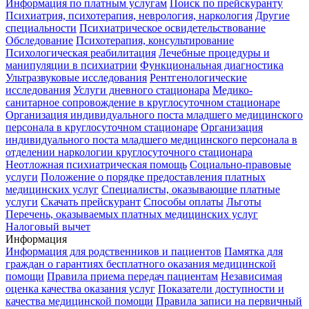
Информация по платным услугам
Поиск по прейскуранту
Психиатрия, психотерапия, неврология, наркология
Другие
специальности
Психиатрическое освидетельствование
Обследование
Психотерапия, консультирование
Психологическая реабилитация
Лечебные процедуры и
манипуляции в психиатрии
Функциональная диагностика
Ультразвуковые исследования
Рентгенологические
исследования
Услуги дневного стационара
Медико-
санитарное сопровождение в круглосуточном стационаре
Организация индивидуального поста младшего медицинского
персонала в круглосуточном стационаре
Организация
индивидуального поста младшего медицинского персонала в
отделении наркологии круглосуточного стационара
Неотложная психиатрическая помощь
Социально-правовые
услуги
Положение о порядке предоставления платных
медицинских услуг
Специалисты, оказывающие платные
услуги
Скачать прейскурант
Способы оплаты
Льготы
Перечень, оказываемых платных медицинских услуг
Налоговый вычет
Информация
Информация для родственников и пациентов
Памятка для
граждан о гарантиях бесплатного оказания медицинской
помощи
Правила приема передач пациентам
Независимая
оценка качества оказания услуг
Показатели доступности и
качества медицинской помощи
Правила записи на первичный