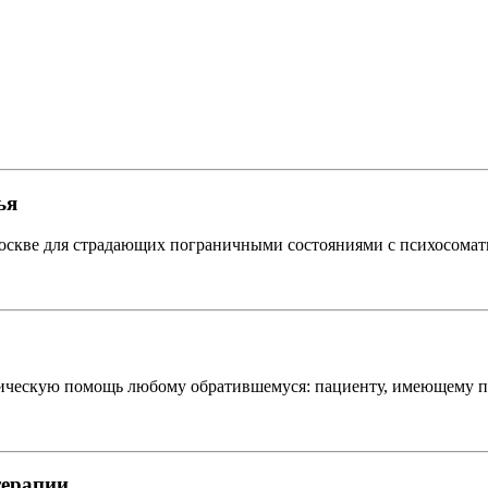
ья
Москве для страдающих пограничными состояниями с психосомат
ескую помощь любому обратившемуся: пациенту, имеющему пси
терапии