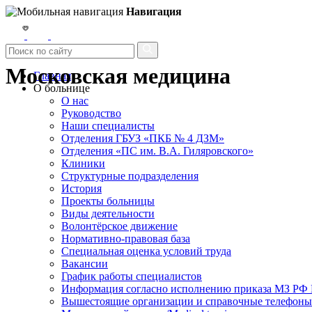
Навигация
Московская медицина
Главная
О больнице
О нас
Руководство
Наши специалисты
Отделения ГБУЗ «ПКБ № 4 ДЗМ»
Отделения «ПС им. В.А. Гиляровского»
Клиники
Структурные подразделения
История
Проекты больницы
Виды деятельности
Волонтёрское движение
Нормативно-правовая база
Специальная оценка условий труда
Вакансии
График работы специалистов
Информация согласно исполнению приказа МЗ РФ №
Вышестоящие организации и справочные телефоны