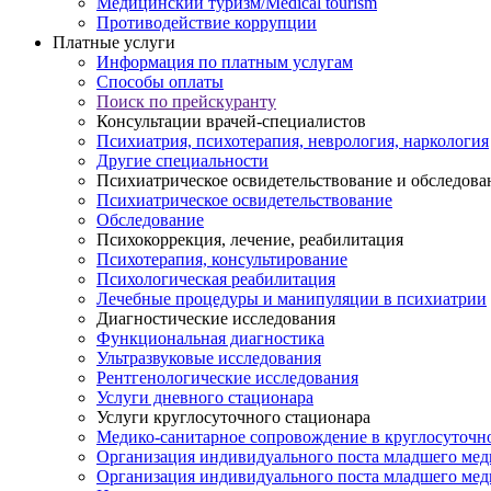
Медицинский туризм/Medical tourism
Противодействие коррупции
Платные услуги
Информация по платным услугам
Способы оплаты
Поиск по прейскуранту
Консультации врачей-специалистов
Психиатрия, психотерапия, неврология, наркология
Другие специальности
Психиатрическое освидетельствование и обследова
Психиатрическое освидетельствование
Обследование
Психокоррекция, лечение, реабилитация
Психотерапия, консультирование
Психологическая реабилитация
Лечебные процедуры и манипуляции в психиатрии
Диагностические исследования
Функциональная диагностика
Ультразвуковые исследования
Рентгенологические исследования
Услуги дневного стационара
Услуги круглосуточного стационара
Медико-санитарное сопровождение в круглосуточн
Организация индивидуального поста младшего мед
Организация индивидуального поста младшего меди