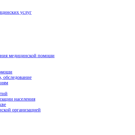
ицинских услуг
зания медицинской помощи
помощи
, обследование
ниям
нтий
изации населения
кве
нской организацией