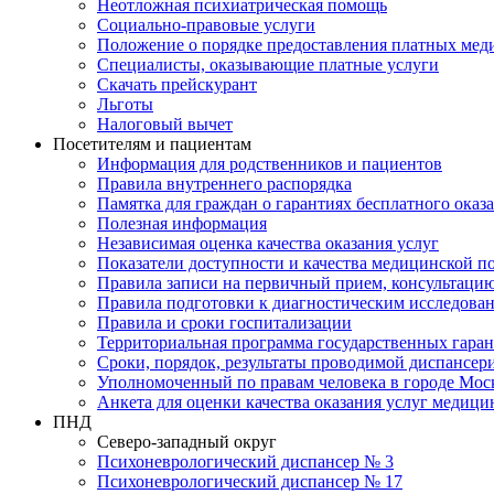
Неотложная психиатрическая помощь
Социально-правовые услуги
Положение о порядке предоставления платных мед
Специалисты, оказывающие платные услуги
Скачать прейскурант
Льготы
Налоговый вычет
Посетителям и пациентам
Информация для родственников и пациентов
Правила внутреннего распорядка
Памятка для граждан о гарантиях бесплатного ока
Полезная информация
Независимая оценка качества оказания услуг
Показатели доступности и качества медицинской 
Правила записи на первичный прием, консультацию
Правила подготовки к диагностическим исследова
Правила и сроки госпитализации
Территориальная программа государственных гара
Сроки, порядок, результаты проводимой диспансер
Уполномоченный по правам человека в городе Мос
Анкета для оценки качества оказания услуг медици
ПНД
Северо-западный округ
Психоневрологический диспансер № 3
Психоневрологический диспансер № 17